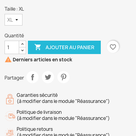
Taille : XL
Quantité

favorite_border
AJOUTER AU PANIER

Derniers articles en stock
Partager
Garanties sécurité
(à modifier dans le module "Réassurance")
Politique de livraison
(à modifier dans le module "Réassurance")
Politique retours
(à modifier dans le module "Réassurance")