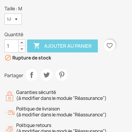
Taille : M
Quantité

favorite_border
AJOUTER AU PANIER

Rupture de stock
Partager
Garanties sécurité
(à modifier dans le module "Réassurance")
Politique de livraison
(à modifier dans le module "Réassurance")
Politique retours
(à modifier dans le module "Réassurance")