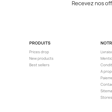
Recevez nos off
PRODUITS
NOTR
Prices drop
Livrai
New products
Mentio
Best sellers
Condit
A pro
Paieme
Conta
Sitem
Store