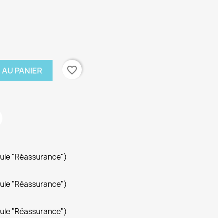
favorite_border
 AU PANIER
dule "Réassurance")
dule "Réassurance")
dule "Réassurance")