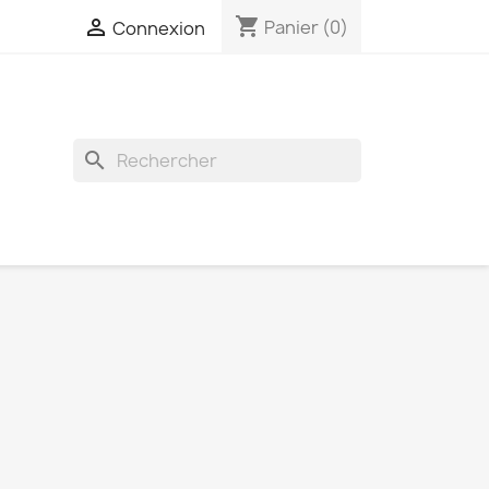
shopping_cart

Panier
(0)
Connexion
search